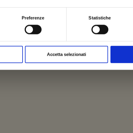
Sogliano Ambiente ricerca nuove figure
Preferenze
Statistiche
professionali.
Tutte le info nelle nostre
notizie
.
Accetta selezionati