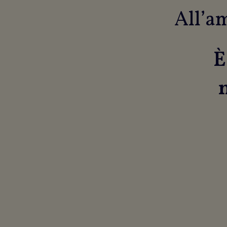
All’am
È