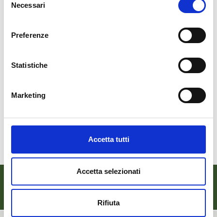
cogenerazione (da recupero del biogas).
Necessari
del
consenso
Impianto di recupero di biogas prodotto
Preferenze
dalla discarica in gestione operativa di Cà
Lucio, Urbino (PU)
Statistiche
Impianto di recupero di biogas prodotto
Marketing
all’impianto di stabilizzazione della
frazione organica del rifiuto da RD,
Sogliano al Rubicone (FC)
Accetta tutti
Accetta selezionati
Attività
Rifiuta