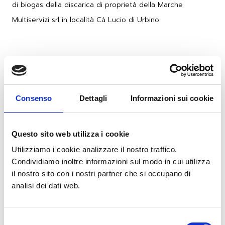
di biogas della discarica di proprietà della Marche
Multiservizi srl in località Cà Lucio di Urbino
Impianto di recupero di biogas prodotto
dalle discariche in gestione e post-
Consenso
Dettagli
Informazioni sui cookie
gestione di Ginestreto, Sogliano al
Rubicone (FC)
Questo sito web utilizza i cookie
Utilizziamo i cookie analizzare il nostro traffico.
Impianto di trattamento del percolato
Condividiamo inoltre informazioni sul modo in cui utilizza
prodotto dalle discariche in gestione e
il nostro sito con i nostri partner che si occupano di
post-gestione di Ginestreto funzionante
analisi dei dati web.
con il recupero termico dell’acqua di
raffreddamento dei motori di
Selezione