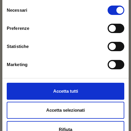
Selezione
Necessari
del
consenso
Preferenze
Sogliano Ambiente ricerca nuove
figure professionali.
Statistiche
Tutte le info nelle nostre
notizie
.
Marketing
Accetta tutti
Accetta selezionati
Rifiuta